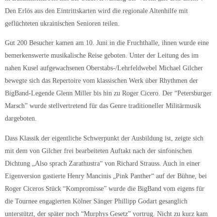
Den Erlös aus den Eintrittskarten wird die regionale Altenhilfe mit
geflüchteten ukrainischen Senioren teilen.
Gut 200 Besucher kamen am 10. Juni in die Fruchthalle, ihnen wurde eine
bemerkenswerte musikalische Reise geboten. Unter der Leitung des im
nahen Kusel aufgewachsenen Oberstabs-/Lehrfeldwebel Michael Gilcher
bewegte sich das Repertoire vom klassischen Werk über Rhythmen der
BigBand-Legende Glenn Miller bis hin zu Roger Cicero. Der “Petersburger
Marsch” wurde stellvertretend für das Genre traditioneller Militärmusik
dargeboten.
Dass Klassik der eigentliche Schwerpunkt der Ausbildung ist, zeigte sich
mit dem von Gilcher frei bearbeiteten Auftakt nach der sinfonischen
Dichtung „Also sprach Zarathustra“ von Richard Strauss. Auch in einer
Eigenversion gastierte Henry Mancinis „Pink Panther“ auf der Bühne, bei
Roger Ciceros Stück “Kompromisse” wurde die BigBand vom eigens für
die Tournee engagierten Kölner Sänger Phillipp Godart gesanglich
unterstützt, der später noch “Murphys Gesetz” vortrug. Nicht zu kurz kam