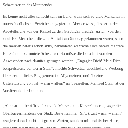
Schweitzer an das Miteinander.
Es könne nicht alles schlecht sein im Land, wenn sich so viele Menschen in
unterschiedlichsten Bereichen engagierten. Aber er wisse, dass er in der
Apostelkirche von der Kanzel zu den Gläubigen predige, sprich: von den
rund 100 Menschen, die zum Auftakt am Sonntag gekommen waren, seien
die meisten bereits schon aktiv, bekleideten wahrscheinlich bereits mehrere
Ehrenämter, vermutete Schweitzer. So müsse die Botschaft von den
Anwesenden nach draußen getragen werden. „Engagier Dich! Meld Dich
beispielsweise bei Herrn Stahl“, machte Schweitzer abschließend Werbung
für ehrenamtliches Engagement im Allgemeinen, und für eine
Unterstützung von „alt – arm – allein“ im Speziellen: Manfred Stahl ist der
Vorsitzende der Initiative.
„Altersarmut betrifft viel zu viele Menschen in Kaiserslautern“, sagte die
Oberbürgermeisterin der Stadt, Beate Kimmel (SPD). „alt – arm – allein“
reagiere darauf nicht mit großen Worten, sondern mit praktischer Hilfe,
nicht nur mit materiellen Dingen – eine neue Waschmaschine, eine