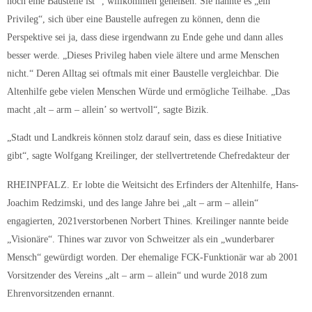
noch eine Baustelle ist“ , willkommen geheißen. Sie nannte es „ein
Privileg“, sich über eine Baustelle aufregen zu können, denn die
Perspektive sei ja, dass diese irgendwann zu Ende gehe und dann alles
besser werde. „Dieses Privileg haben viele ältere und arme Menschen
nicht.“ Deren Alltag sei oftmals mit einer Baustelle vergleichbar. Die
Altenhilfe gebe vielen Menschen Würde und ermögliche Teilhabe. „Das
macht ,alt – arm – allein’ so wertvoll“, sagte Bizik.
„Stadt und Landkreis können stolz darauf sein, dass es diese Initiative
gibt“, sagte Wolfgang Kreilinger, der stellvertretende Chefredakteur der
RHEINPFALZ. Er lobte die Weitsicht des Erfinders der Altenhilfe, Hans-
Joachim Redzimski, und des lange Jahre bei „alt – arm – allein“
engagierten, 2021verstorbenen Norbert Thines. Kreilinger nannte beide
„Visionäre“. Thines war zuvor von Schweitzer als ein „wunderbarer
Mensch“ gewürdigt worden. Der ehemalige FCK-Funktionär war ab 2001
Vorsitzender des Vereins „alt – arm – allein“ und wurde 2018 zum
Ehrenvorsitzenden ernannt.