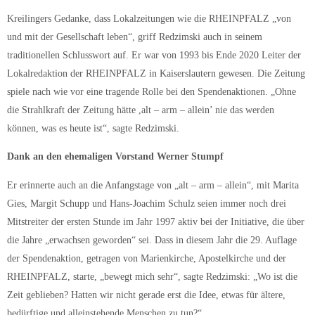
Kreilingers Gedanke, dass Lokalzeitungen wie die RHEINPFALZ „von
und mit der Gesellschaft leben“, griff Redzimski auch in seinem
traditionellen Schlusswort auf. Er war von 1993 bis Ende 2020 Leiter der
Lokalredaktion der RHEINPFALZ in Kaiserslautern gewesen. Die Zeitung
spiele nach wie vor eine tragende Rolle bei den Spendenaktionen. „Ohne
die Strahlkraft der Zeitung hätte ,alt – arm – allein’ nie das werden
können, was es heute ist“, sagte Redzimski.
Dank an den ehemaligen Vorstand Werner Stumpf
Er erinnerte auch an die Anfangstage von „alt – arm – allein“, mit Marita
Gies, Margit Schupp und Hans-Joachim Schulz seien immer noch drei
Mitstreiter der ersten Stunde im Jahr 1997 aktiv bei der Initiative, die über
die Jahre „erwachsen geworden“ sei. Dass in diesem Jahr die 29. Auflage
der Spendenaktion, getragen von Marienkirche, Apostelkirche und der
RHEINPFALZ, starte, „bewegt mich sehr“, sagte Redzimski: „Wo ist die
Zeit geblieben? Hatten wir nicht gerade erst die Idee, etwas für ältere,
bedürftige und alleinstehende Menschen zu tun?“