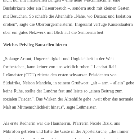
Busfahrkarte oder ein Friseurbesuch –, sondern auch mit kleinen Gesten,
mit Besuchen. So schaffe die Altenhilfe „Nähe, wo Distanz und Isolation
drohen“, sagte die Oberbürgermeisterin. Insgesamt verfüge Kaiserslautern
über ein gutes Netzwerk mit Blick auf die Seniorenarbeit.
Welches Privileg Baustellen bieten
„Solange Armut, Ungerechtigkeit und Ungleichheit in der Welt
fortbestehen, kann keiner von uns wirklich ruhen.“ Landrat Ralf
Leßmeister (CDU) zitierte den ersten schwarzen Präsidenten von
Südafrika, Nelson Mandela, in seinem Grußwort. „alt – arm – allein“ gebe
keine Ruhe, stellte der Landrat fest und leiste so „einen Beitrag zum
sozialen Frieden“. Das Wirken der Altenhilfe gehe „weit über das normale
Maß an Mitmenschlichkeit hinaus“, sagte Leßmeister.
Als erste Rednerin war die Hausherrin, Pfarrerin Nicole Bizik, ans
Mikrofon getreten und hatte die Gäste in der Apostelkirche, „die immer